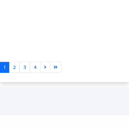
ขอแสดงความยินดีกับเครือข่ายทางวิชาการที่ได้รับการตีพิมพ์บทความใน
วารสาร
เมื่อวันที่ : 2 ก.ค. 2569
0
อ่านเพิ่มเติม
1
2
3
4