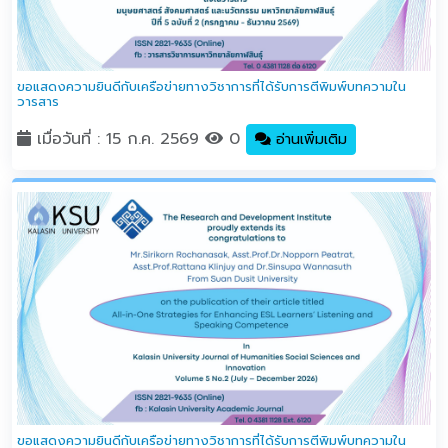
ขอแสดงความยินดีกับเครือข่ายทางวิชาการที่ได้รับการตีพิมพ์บทความใน
วารสาร
เมื่อวันที่ : 15 ก.ค. 2569
0
อ่านเพิ่มเติม
ขอแสดงความยินดีกับเครือข่ายทางวิชาการที่ได้รับการตีพิมพ์บทความใน