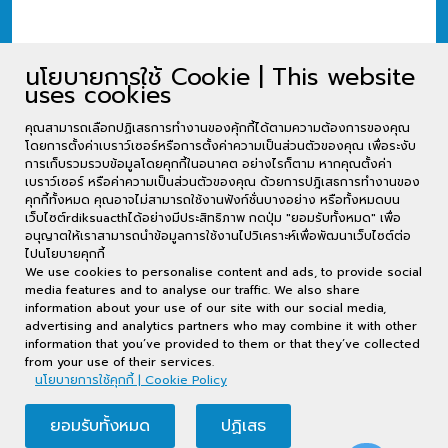
นโยบายการใช้ Cookie | This website
uses cookies
คุณสามารถเลือกปฏิเสธการทำงานของคุ้กกี้ได้ตามความต้องการของคุณ
โดยการตั้งค่าเบราว์เซอร์หรือการตั้งค่าความเป็นส่วนตัวของคุณ เพื่อระงับ
การเก็บรวมรวบข้อมูลโดยคุกกี้ในอนาคต อย่างไรก็ตาม หากคุณตั้งค่า
เบราว์เซอร์ หรือค่าความเป็นส่วนตัวของคุณ ด้วยการปฎิเสธการทำงานของ
คุกกี้ทั้งหมด คุณอาจไม่สามารถใช้งานฟังก์ชั่นบางอย่าง หรือทั้งหมดบน
เว็บไซต์rdiksuacthได้อย่างมีประสิทธิภาพ กดปุ่ม "ยอมรับทั้งหมด" เพื่อ
อนุญาตให้เราสามารถนำข้อมูลการใช้งานไปวิเคราะห์เพื่อพัฒนาเว็บไซต์ต่อ
ไปนโยบายคุกกี้
อาคารเฉลิมพระเกียรติกรมสมเด็จพระเทพรัตนราชสุดา ฯ 70 พรรษา ชั้น 4
We use cookies to personalise content and ads, to provide social
62/1 ถ.เกษตรสมบูรณ์ ต.กาฬสินธุ์ อ.เมือง จ.กาฬสินธุ์ 46000
media features and to analyse our traffic. We also share
อาคารบริการการศึกษาและบริการกลาง ชั้น 3 ต.สงเปลือย อ.นามน
information about your use of our site with our social media,
จ.กาฬสินธุ์ 46230
advertising and analytics partners who may combine it with other
043-811-128 ต่อ 4026, 043-602-041
information that you’ve provided to them or that they’ve collected
rdi_ksu@ksu.ac.th
from your use of their services.
สถาบันวิจัยและพัฒนา มหาวิทยาลัยกาฬสินธุ์
นโยบายการใช้คุกกี้ | Cookie Policy
สถาบันวิจัยและพัฒนา มหาวิทยาลัยกาฬสินธุ์
ยอมรับทั้งหมด
ปฏิเสธ