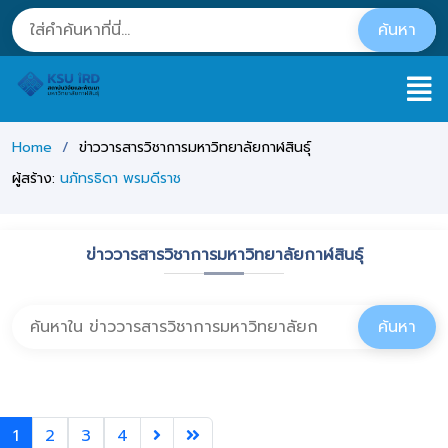
Home
ข่าววารสารวิชาการมหาวิทยาลัยกาฬสินธุ์
ผู้สร้าง:
นภัทรธิดา พรมดีราช
ข่าววารสารวิชาการมหาวิทยาลัยกาฬสินธุ์
1
2
3
4