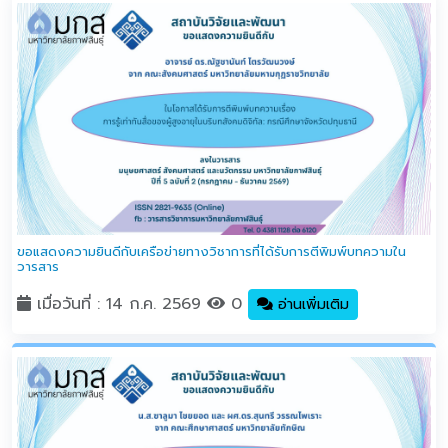
ขอแสดงความยินดีกับเครือข่ายทางวิชาการที่ได้รับการตีพิมพ์บทความใน
วารสาร
เมื่อวันที่ : 14 ก.ค. 2569
0
อ่านเพิ่มเติม