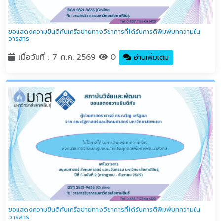
ขอแสดงความยินดีกับเครือข่ายทางวิชาการที่ได้รับการตีพิมพ์บทความใน
วารสาร
เมื่อวันที่ : 7 ก.ค. 2569
0
อ่านเพิ่มเติม
ขอแสดงความยินดีกับเครือข่ายทางวิชาการที่ได้รับการตีพิมพ์บทความใน
วารสาร