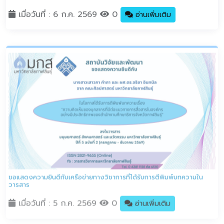
เมื่อวันที่ : 6 ก.ค. 2569
0
อ่านเพิ่มเติม
ขอแสดงความยินดีกับเครือข่ายทางวิชาการที่ได้รับการตีพิมพ์บทความใน
วารสาร
เมื่อวันที่ : 5 ก.ค. 2569
0
อ่านเพิ่มเติม